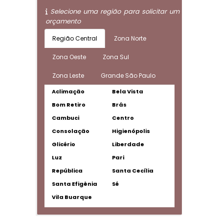
Selecione uma região para solicitar um
orçamento
Região Central
Zona Norte
Zona Oeste
Zona Sul
Zona Leste
Grande São Paulo
Aclimação
Bela Vista
Bom Retiro
Brás
Cambuci
Centro
Consolação
Higienópolis
Glicério
Liberdade
Luz
Pari
República
Santa Cecília
Santa Efigênia
Sé
Vila Buarque