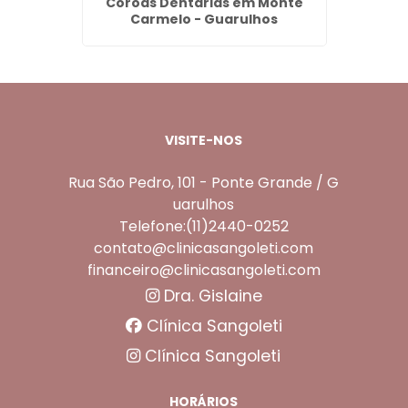
 Torres
Coroas Dentárias em Monte
Aplica
Carmelo - Guarulhos
Ros
VISITE-NOS
Rua São Pedro, 101 - Ponte Grande / G
uarulhos
Telefone:(11)2440-0252
contato@clinicasangoleti.com
financeiro@clinicasangoleti.com
Dra. Gislaine
Clínica Sangoleti
Clínica Sangoleti
HORÁRIOS